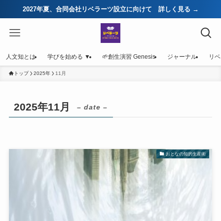
2027年夏、合同会社リベラーツ設立に向けて 詳しく見る →
人文知とは
学びを始める ▼
🌱創生演習 Genesis
ジャーナル
リベ
トップ
2025年
11月
2025年11月
– date –
おとなの知的生産術